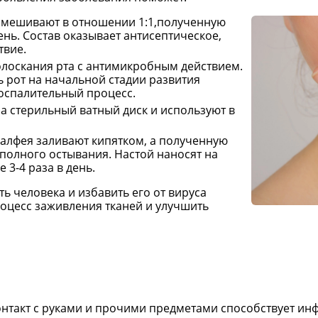
 смешивают в отношении 1:1,полученную
день. Состав оказывает антисептическое,
твие.
полоскания рта с антимикробным действием.
ь рот на начальной стадии развития
оспалительный процесс.
на стерильный ватный диск и используют в
алфея заливают кипятком, а полученную
 полного остывания. Настой наносят на
 3-4 раза в день.
ь человека и избавить его от вируса
роцесс заживления тканей и улучшить
контакт с руками и прочими предметами способствует и