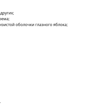
других;
рема;
лизистой оболочки глазного яблока;
.