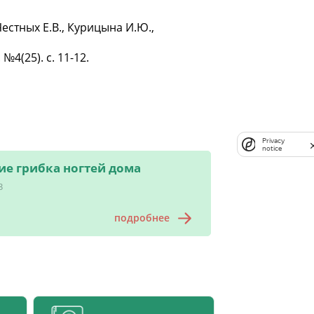
стных Е.В., Курицына И.Ю.,
4(25). с. 11-12.
Privacy
notice
ие грибка ногтей дома
3
подробнее