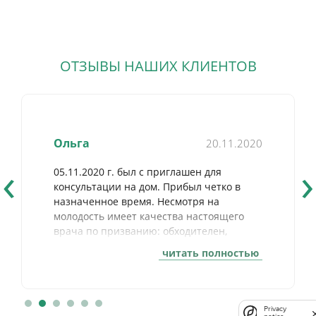
ОТЗЫВЫ НАШИХ КЛИЕНТОВ
Ольга
20.11.2020
‹
›
05.11.2020 г. был с приглашен для
консультации на дом. Прибыл четко в
назначенное время. Несмотря на
молодость имеет качества настоящего
врача по призванию: обходителен,
корректен, с отличным уровнем
читать полностью
профессиональной подготовки, по
настоящему интеллигентен. Хочу
выразить огромную благодарность за
визит, после которого появляется
Privacy