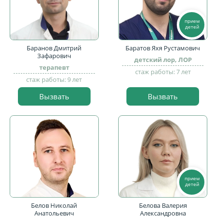
прием
детей
Баранов Дмитрий
Баратов Яхя Рустамович
Зафарович
детский лор, ЛОР
терапевт
стаж работы: 7 лет
стаж работы: 9 лет
Вызвать
Вызвать
прием
детей
Белов Николай
Белова Валерия
Анатольевич
Александровна