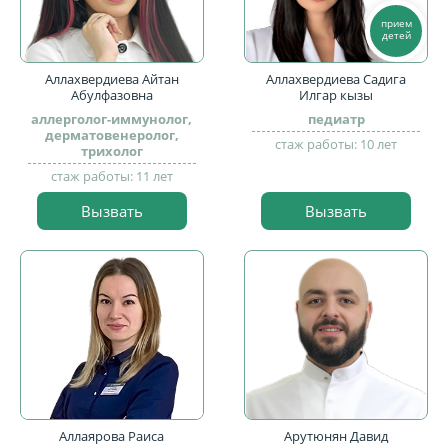
прием
детей
Аллахвердиева Айтан
Аллахвердиева Садига
Абулфазовна
Илгар кызы
аллерголог-иммунолог,
педиатр
дерматовенеролог,
стаж работы: 10 лет
трихолог
стаж работы: 11 лет
Вызвать
Вызвать
Аллаярова Раиса
Арутюнян Давид