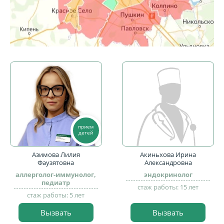
прием
детей
Азимова Лилия
Акиньхова Ирина
Фаузятовна
Александровна
аллерголог-иммунолог,
эндокринолог
педиатр
стаж работы: 15 лет
стаж работы: 5 лет
Вызвать
Вызвать