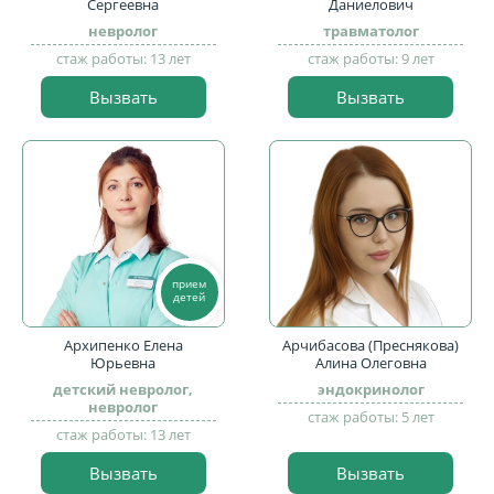
Сергеевна
Даниелович
невролог
травматолог
стаж работы: 13 лет
стаж работы: 9 лет
Вызвать
Вызвать
прием
детей
Архипенко Елена
Арчибасова (Преснякова)
Юрьевна
Алина Олеговна
детский невролог,
эндокринолог
невролог
стаж работы: 5 лет
стаж работы: 13 лет
Вызвать
Вызвать