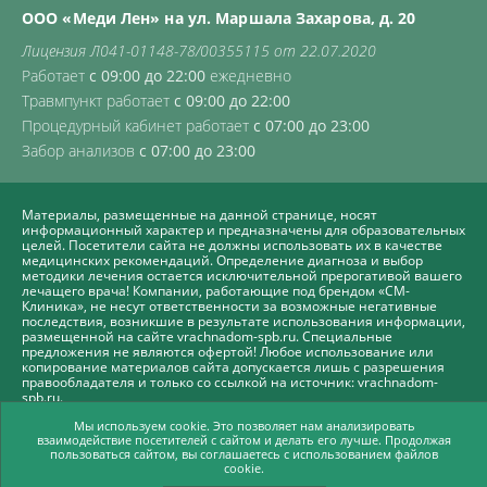
ООО «Меди Лен» на ул. Маршала Захарова, д. 20
Лицензия Л041-01148-78/00355115 от 22.07.2020
Работает
с 09:00 до 22:00
ежедневно
Травмпункт работает
с 09:00 до 22:00
Процедурный кабинет работает
с 07:00 до 23:00
Забор анализов
с 07:00 до 23:00
Материалы, размещенные на данной странице, носят
информационный характер и предназначены для образовательных
целей. Посетители сайта не должны использовать их в качестве
медицинских рекомендаций. Определение диагноза и выбор
методики лечения остается исключительной прерогативой вашего
лечащего врача! Компании, работающие под брендом «СМ-
Клиника», не несут ответственности за возможные негативные
последствия, возникшие в результате использования информации,
размещенной на сайте vrachnadom-spb.ru. Специальные
предложения не являются офертой! Любое использование или
копирование материалов сайта допускается лишь с разрешения
правообладателя и только со ссылкой на источник: vrachnadom-
spb.ru.
Политика СМ-Клиника в отношении обработки персональных
Мы используем cookie. Это позволяет нам анализировать
взаимодействие посетителей с сайтом и делать его лучше. Продолжая
данных
пользоваться сайтом, вы соглашаетесь с использованием файлов
Продвижение сайта -
cookie.