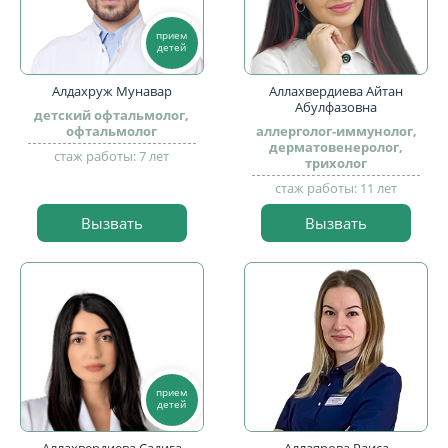
прием
детей
Алдахруж Мунавар
Аллахвердиева Айтан
Абулфазовна
детский офтальмолог,
офтальмолог
аллерголог-иммунолог,
дерматовенеролог,
стаж работы: 7 лет
трихолог
стаж работы: 11 лет
Вызвать
Вызвать
прием
детей