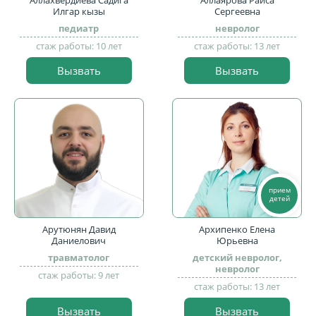
Аллахвердиева Садига
Аллаярова Раиса
Илгар кызы
Сергеевна
педиатр
невролог
стаж работы: 10 лет
стаж работы: 13 лет
Вызвать
Вызвать
прием
детей
Арутюнян Давид
Архипенко Елена
Даниелович
Юрьевна
травматолог
детский невролог,
невролог
стаж работы: 9 лет
стаж работы: 13 лет
Вызвать
Вызвать