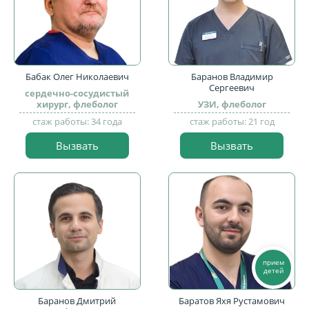
Бабак Олег Николаевич
Баранов Владимир
Сергеевич
сердечно-сосудистый
хирург, флеболог
УЗИ, флеболог
стаж работы: 34 года
стаж работы: 21 год
Вызвать
Вызвать
прием
детей
Баранов Дмитрий
Баратов Яхя Рустамович