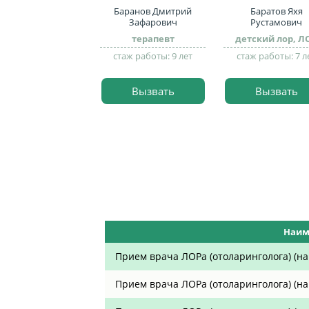
Баранов Дмитрий
Баратов Яхя
Зафарович
Рустамович
терапевт
детский лор, Л
стаж работы: 9 лет
стаж работы: 7 л
Вызвать
Вызвать
Наим
Прием врача ЛОРа (отоларинголога) (на 
Прием врача ЛОРа (отоларинголога) (на