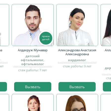
прием
детей
на
Алдахруж Мунавар
Александрова Анастасия
Алл
а
Александровна
детский
г
офтальмолог,
кардиолог
офтальмолог
лет
стаж работы: 9 лет
дер
стаж работы: 7 лет
ст
Вызвать
Вызвать