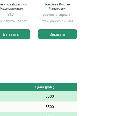
режков Дмитрий
Бикбаев Руслан
Владимирович
Ринатович
УЗИ
уролог-андролог
аж работы: 29 лет
стаж работы: 20 лет
Вызвать
Вызвать
Цена (руб.)
8500
8500