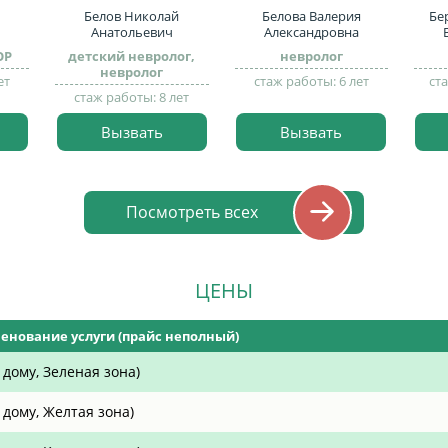
Белов Николай
Белова Валерия
Бе
Анатольевич
Александровна
ОР
детский невролог,
невролог
невролог
ет
стаж работы: 6 лет
ст
стаж работы: 8 лет
Вызвать
Вызвать
Посмотреть всех
ЦЕНЫ
енование услуги (прайс неполный)
дому, Зеленая зона)
 дому, Желтая зона)