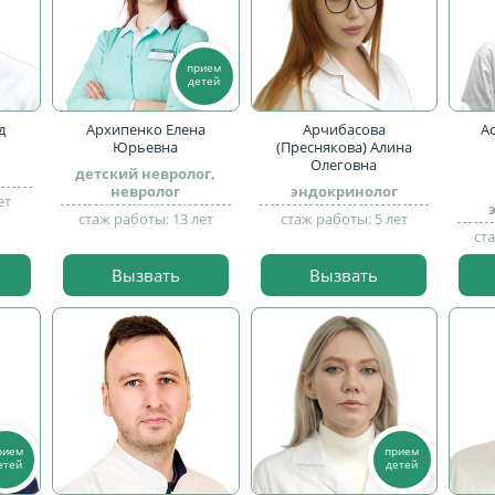
прием
детей
д
Архипенко Елена
Арчибасова
А
Юрьевна
(Преснякова) Алина
Олеговна
детский невролог,
невролог
эндокринолог
ет
стаж работы: 13 лет
стаж работы: 5 лет
ст
Вызвать
Вызвать
рием
прием
етей
детей