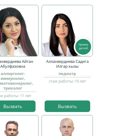
прием
детей
ахвердиева Айтан
Аллахвердиева Садига
Абулфазовна
Илгар кызы
аллерголог-
педиатр
иммунолог,
стаж работы: 10 лет
матовенеролог,
трихолог
аж работы: 11 лет
Вызвать
Вызвать