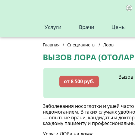
Услуги
Врачи
Цены
Главная
/
Специалисты
/
Лоры
ВЫЗОВ ЛОРА (ОТОЛА
Вызов 
от 8 500 руб.
Заболевания носоглотки и ушей част
недомоганием. В таких случаях удобн
— опытные врачи, кандидаты и докто
каждому пациенту и профессиональн
Услуги ЛОРа на дому: