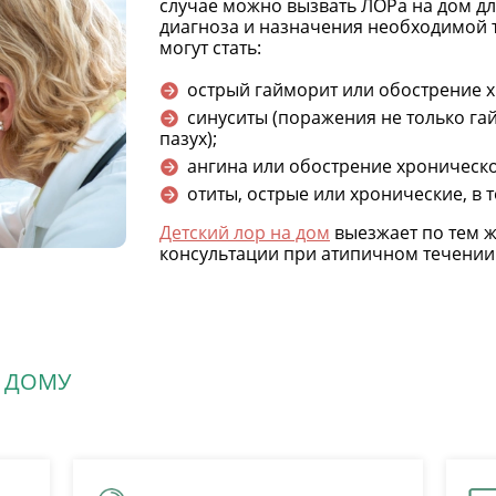
случае можно вызвать ЛОРа на дом дл
диагноза и назначения необходимой 
могут стать:
острый гайморит или обострение х
синуситы (поражения не только га
пазух);
ангина или обострение хроническо
отиты, острые или хронические, в т
Детский лор на дом
выезжает по тем ж
консультации при атипичном течении
А ДОМУ