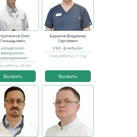
стратенков Олег
Баранов Владимир
Геннадьевич
Сергеевич
аллерголог-
УЗИ, флеболог
иммунолог,
стаж работы: 21 год
эндокринолог
аж работы: 26 лет
Вызвать
Вызвать