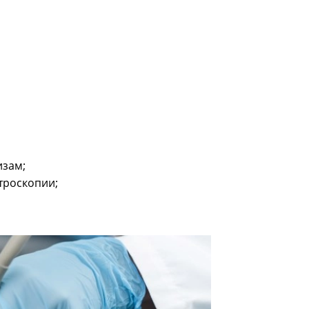
изам;
троскопии;