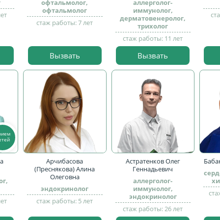
г
офтальмолог,
аллерголог-
офтальмолог
иммунолог,
лет
ст
дерматовенеролог,
стаж работы: 7 лет
трихолог
стаж работы: 11 лет
Вызвать
Вызвать
рием
етей
а
Арчибасова
Астратенков Олег
Баба
(Преснякова) Алина
Геннадьевич
серд
Олеговна
ог,
аллерголог-
хи
эндокринолог
иммунолог,
ста
эндокринолог
лет
стаж работы: 5 лет
стаж работы: 26 лет