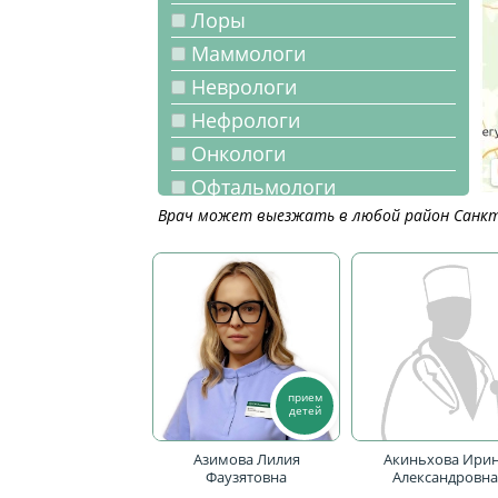
Лоры
Маммологи
Неврологи
Нефрологи
Онкологи
Офтальмологи
Врач может выезжать в любой район Санкт-
Педиатры
Подологи
Пульмонологи
Ревматологи
Сердечно-сосудистые
хирурги
прием
Терапевты
детей
Травматологи
Азимова Лилия
Акиньхова Ири
Урологи-андрологи
Фаузятовна
Александровн