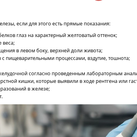
лезы, если для этого есть прямые показания:
белков глаз на характерный желтоватый оттенок;
 веса;
ения в левом боку, верхней доли живота;
ы с пищеварительными процессами, вздутие, тошнота;
джелудочной согласно проведенным лабораторным анал
рстной кишки, которые выявили в ходе рентгена или гас
разований в железе;
т.