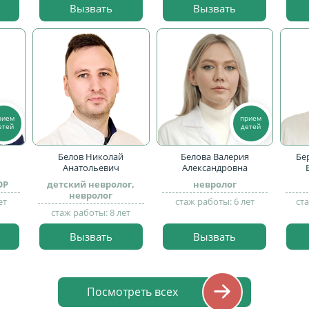
Вызвать
Вызвать
рием
прием
етей
детей
Белов Николай
Белова Валерия
Бе
Анатольевич
Александровна
ОР
детский невролог,
невролог
невролог
ет
стаж работы: 6 лет
ст
стаж работы: 8 лет
Вызвать
Вызвать
Посмотреть всех