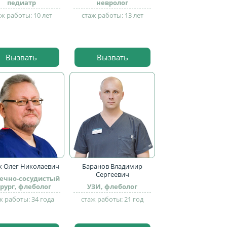
педиатр
невролог
аж работы: 10 лет
стаж работы: 13 лет
Вызвать
Вызвать
к Олег Николаевич
Баранов Владимир
Сергеевич
ечно-сосудистый
рург, флеболог
УЗИ, флеболог
ж работы: 34 года
стаж работы: 21 год