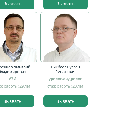
Вызвать
Вызвать
режков Дмитрий
Бикбаев Руслан
Владимирович
Ринатович
УЗИ
уролог-андролог
аж работы: 29 лет
стаж работы: 20 лет
Вызвать
Вызвать