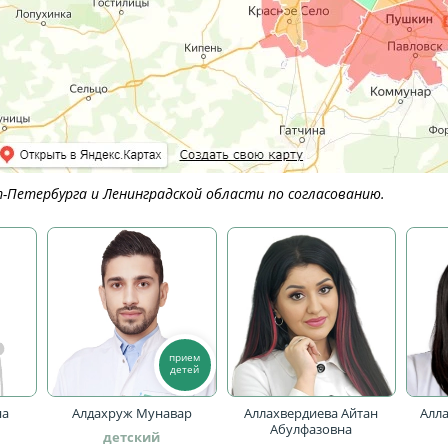
Петербурга и Ленинградской области по согласованию.
прием
детей
на
Алдахруж Мунавар
Аллахвердиева Айтан
Алл
а
Абулфазовна
детский