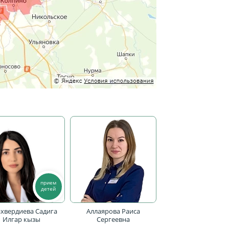
прием
детей
ахвердиева Садига
Аллаярова Раиса
Илгар кызы
Сергеевна