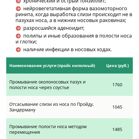
хронический и острый тонзиллит;
нейровегетативная форма вазомоторного
ринита, когда выработка слизи происходит не в
пазухах носа, а в нижних носовых раковинах;
разросшийся аденоидит;
полипы и иные образования в полости носа
и глотки;
наличие инфекции в носовых ходах.
Наименование услуги (прайс неполный)
Цена (руб.)
Промывание околоносовых пазух и
1760
полости носа через соустье
Отсасывание слизи из носа по Пройду,
1045
Зандерману
Промывание полости носа методом
1485
перемещения