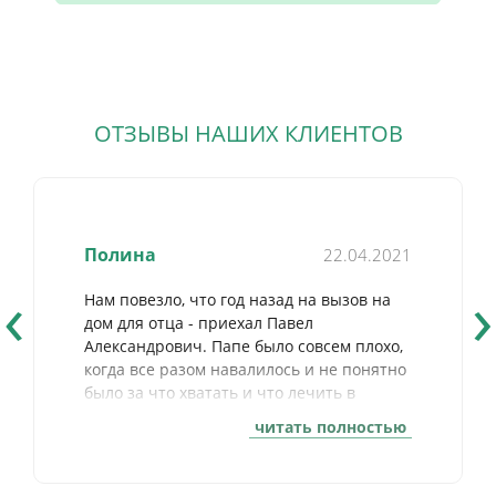
ОТЗЫВЫ НАШИХ КЛИЕНТОВ
Ермолаева Валентина
07.07.2020
‹
›
Вызывали на дом кардиолога Боженко
Сергея Антоновича. Врач внимательно
ознакомился с историей болезни, задавал
вопросы, помогающие представить
текущее состояние пациента,
прокомментировал каждое лекарство,
читать полностью
принимаемое пациентом (продолжать ли
принимать, изменить ли дозы). Врач
сделал кардиограмму, подробно