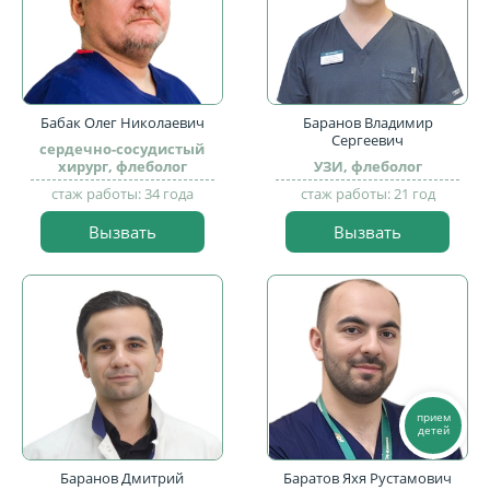
Бабак Олег Николаевич
Баранов Владимир
Сергеевич
сердечно-сосудистый
хирург, флеболог
УЗИ, флеболог
стаж работы: 34 года
стаж работы: 21 год
Вызвать
Вызвать
прием
детей
Баранов Дмитрий
Баратов Яхя Рустамович