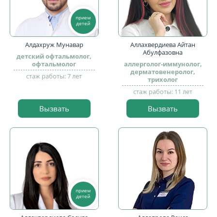
прием
детей
Алдахруж Мунавар
Аллахвердиева Айтан
Абулфазовна
детский офтальмолог,
офтальмолог
аллерголог-иммунолог,
дерматовенеролог,
стаж работы: 7 лет
трихолог
стаж работы: 11 лет
Вызвать
Вызвать
прием
детей