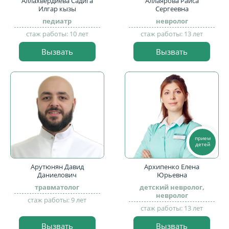
Аллахвердиева Садига
Аллаярова Раиса
Илгар кызы
Сергеевна
педиатр
невролог
стаж работы: 10 лет
стаж работы: 13 лет
Вызвать
Вызвать
прием
детей
Арутюнян Давид
Архипенко Елена
Даниелович
Юрьевна
травматолог
детский невролог,
невролог
стаж работы: 9 лет
стаж работы: 13 лет
Вызвать
Вызвать