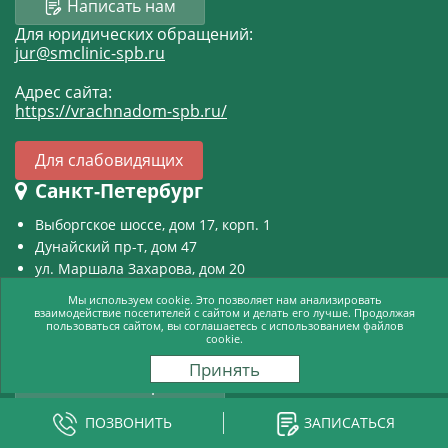
Написать нам
Для юридических обращений:
jur@smclinic-spb.ru
Адрес сайта:
https://vrachnadom-spb.ru/
Для слабовидящих
Санкт-Петербург
Выборгское шоссе, дом 17, корп. 1
Дунайский пр-т, дом 47
ул. Маршала Захарова, дом 20
пр-т Ударников, дом 19, корп. 1
Мы используем cookie. Это позволяет нам анализировать
ул. Малая Балканская, дом 23
взаимодействие посетителей с сайтом и делать его лучше. Продолжая
пользоваться сайтом, вы соглашаетесь с использованием файлов
ул. Дыбенко, дом 13, корп. 4
cookie.
Принять
Как вызвать врача?
ПОЗВОНИТЬ
ЗАПИСАТЬСЯ
© СМ-Клиника, 2002-2026