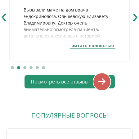
‹
›
Вызывали маме на дом врача
эндокринолога, Ольшевскую Елизавету
Владимировну. Доктор очень
внимательно осмотрела пациента,
детально ознакомилась с историей
болезни, подошла к проблеме деликатно,
читать полностью
проанализировав общее состояние.
Очень внимательный и замечательный
человек. Сейчас маме намного лучше.
Благодарим за профессионализм,
чуткость, внимательность!
Посмотреть все отзывы
ПОПУЛЯРНЫЕ ВОПРОСЫ