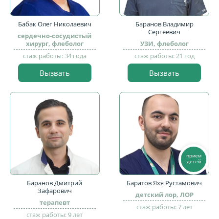
Бабак Олег Николаевич
Баранов Владимир
Сергеевич
сердечно-сосудистый
хирург, флеболог
УЗИ, флеболог
стаж работы: 34 года
стаж работы: 21 год
Вызвать
Вызвать
прием
детей
Баранов Дмитрий
Баратов Яхя Рустамович
Зафарович
детский лор, ЛОР
терапевт
стаж работы: 7 лет
стаж работы: 9 лет