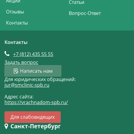
Акции
Статьи
подходе, и главное человеческой
Отзывы
поддержке доктора Овчинникова,
Вопрос-Ответ
которую трудно переоценить. Мне
Контакты
хочется, чтобы руководство СМ Клиники
знало о высочайшей профессиональной
компетенции, лидерских качествах, и об
Контакты
искреннем участии в жизни пациентов и
их семьей, которую проявил врач
+7 (812)
435 55 55
невропатолог вашей Клиники, Михаил
Александрович Овчинников. Спасибо ему
Задать вопрос
и вам, от всего сердца.
Написать нам
Для юридических обращений:
jur@smclinic-spb.ru
Адрес сайта:
https://vrachnadom-spb.ru/
Для слабовидящих
Санкт-Петербург