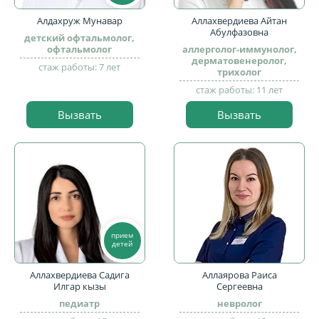
Алдахруж Мунавар
Аллахвердиева Айтан
Абулфазовна
детский офтальмолог,
офтальмолог
аллерголог-иммунолог,
дерматовенеролог,
стаж работы: 7 лет
трихолог
стаж работы: 11 лет
Вызвать
Вызвать
прием
детей
Аллахвердиева Садига
Аллаярова Раиса
Илгар кызы
Сергеевна
педиатр
невролог