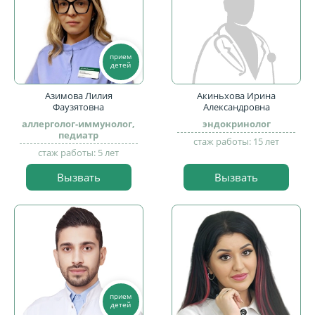
прием
детей
Азимова Лилия
Акиньхова Ирина
Фаузятовна
Александровна
аллерголог-иммунолог,
эндокринолог
педиатр
стаж работы: 15 лет
стаж работы: 5 лет
Вызвать
Вызвать
прием
детей