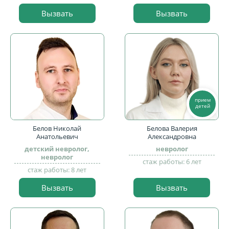
Вызвать
Вызвать
прием
детей
Белов Николай
Белова Валерия
Анатольевич
Александровна
детский невролог,
невролог
невролог
стаж работы: 6 лет
стаж работы: 8 лет
Вызвать
Вызвать