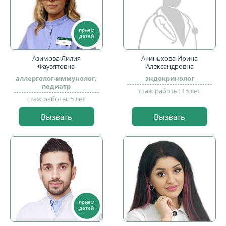
прием
детей
Азимова Лилия
Акиньхова Ирина
Фаузятовна
Александровна
аллерголог-иммунолог,
эндокринолог
педиатр
стаж работы: 15 лет
стаж работы: 5 лет
Вызвать
Вызвать
прием
детей