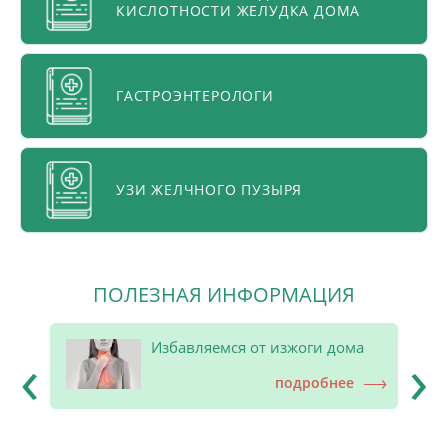
КИСЛОТНОСТИ ЖЕЛУДКА ДОМА
ГАСТРОЭНТЕРОЛОГИ
УЗИ ЖЕЛЧНОГО ПУЗЫРЯ
ПОЛЕЗНАЯ ИНФОРМАЦИЯ
‹
›
дома
Избавляемся от изжоги дома
е
подробнее