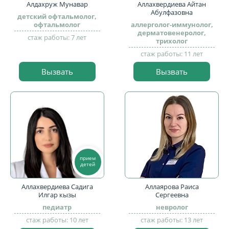
Алдахруж Мунавар
Аллахвердиева Айтан
Абулфазовна
детский офтальмолог,
офтальмолог
аллерголог-иммунолог,
дерматовенеролог,
стаж работы: 7 лет
трихолог
стаж работы: 11 лет
Вызвать
Вызвать
прием
детей
Аллахвердиева Садига
Аллаярова Раиса
Илгар кызы
Сергеевна
педиатр
невролог
стаж работы: 10 лет
стаж работы: 13 лет