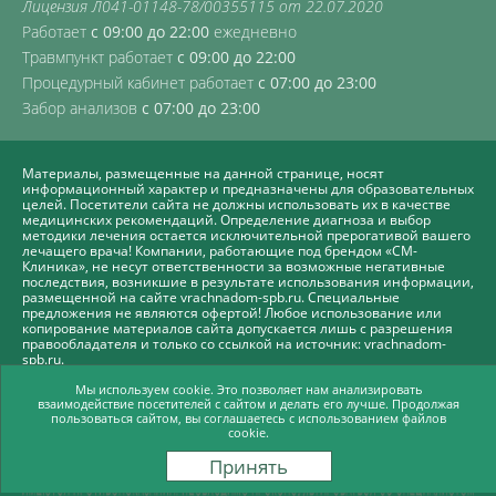
Лицензия Л041-01148-78/00355115 от 22.07.2020
Работает
с 09:00 до 22:00
ежедневно
Травмпункт работает
с 09:00 до 22:00
Процедурный кабинет работает
с 07:00 до 23:00
Забор анализов
с 07:00 до 23:00
Материалы, размещенные на данной странице, носят
информационный характер и предназначены для образовательных
целей. Посетители сайта не должны использовать их в качестве
медицинских рекомендаций. Определение диагноза и выбор
методики лечения остается исключительной прерогативой вашего
лечащего врача! Компании, работающие под брендом «СМ-
Клиника», не несут ответственности за возможные негативные
последствия, возникшие в результате использования информации,
размещенной на сайте vrachnadom-spb.ru. Специальные
предложения не являются офертой! Любое использование или
копирование материалов сайта допускается лишь с разрешения
правообладателя и только со ссылкой на источник: vrachnadom-
spb.ru.
Политика СМ-Клиника в отношении обработки персональных
Мы используем cookie. Это позволяет нам анализировать
данных
взаимодействие посетителей с сайтом и делать его лучше. Продолжая
пользоваться сайтом, вы соглашаетесь с использованием файлов
Продвижение сайта -
cookie.
Принять