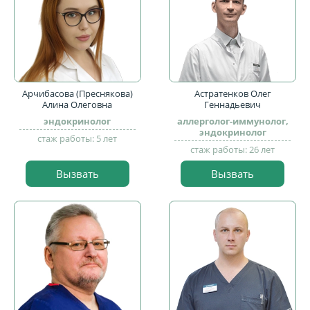
Арчибасова (Преснякова)
Астратенков Олег
Алина Олеговна
Геннадьевич
эндокринолог
аллерголог-иммунолог,
эндокринолог
стаж работы: 5 лет
стаж работы: 26 лет
Вызвать
Вызвать