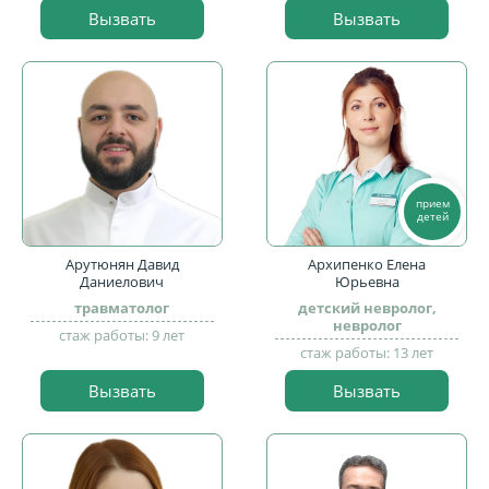
Вызвать
Вызвать
прием
детей
Арутюнян Давид
Архипенко Елена
Даниелович
Юрьевна
травматолог
детский невролог,
невролог
стаж работы: 9 лет
стаж работы: 13 лет
Вызвать
Вызвать