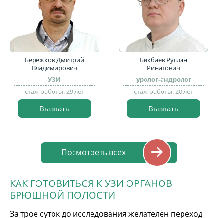
Бережков Дмитрий
Бикбаев Руслан
Владимирович
Ринатович
УЗИ
уролог-андролог
стаж работы: 29 лет
стаж работы: 20 лет
Вызвать
Вызвать
Посмотреть всех
КАК ГОТОВИТЬСЯ К УЗИ ОРГАНОВ
БРЮШНОЙ ПОЛОСТИ
За трое суток до исследования желателен переход