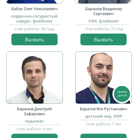
Бабак Олег Николаевич
Баранов Владимир
Сергеевич
сердечно-сосудистый
хирург, флеболог
УЗИ, флеболог
стаж работы: 34 года
стаж работы: 21 год
Вызвать
Вызвать
прием
детей
Баранов Дмитрий
Баратов Яхя Рустамович
Зафарович
детский лор, ЛОР
терапевт
стаж работы: 7 лет
стаж работы: 9 лет