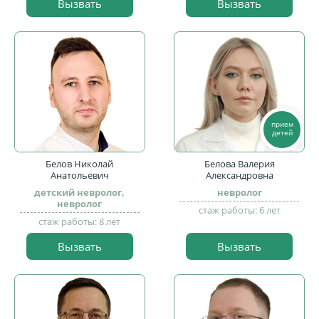
Вызвать
Вызвать
прием
детей
Белов Николай
Белова Валерия
Анатольевич
Александровна
детский невролог,
невролог
невролог
стаж работы: 6 лет
стаж работы: 8 лет
Вызвать
Вызвать