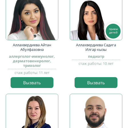
прием
детей
Аллахвердиева Айтан
Аллахвердиева Садига
Абулфазовна
Илгар кызы
аллерголог-иммунолог,
педиатр
дерматовенеролог,
стаж работы: 10 лет
трихолог
стаж работы: 11 лет
Вызвать
Вызвать