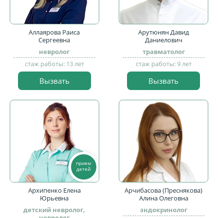
Аллаярова Раиса
Арутюнян Давид
Сергеевна
Даниелович
невролог
травматолог
стаж работы: 13 лет
стаж работы: 9 лет
Вызвать
Вызвать
прием
детей
Архипенко Елена
Арчибасова (Преснякова)
Юрьевна
Алина Олеговна
детский невролог,
эндокринолог
невролог