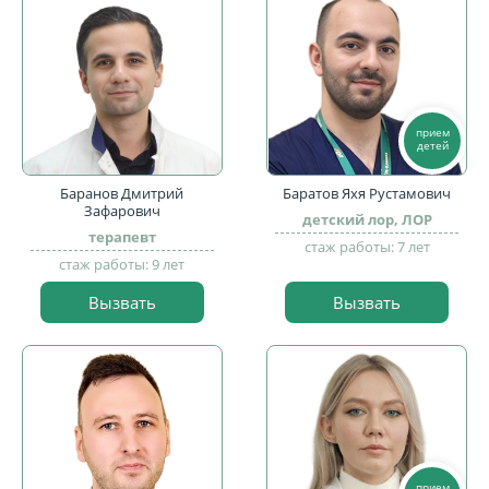
прием
детей
Баранов Дмитрий
Баратов Яхя Рустамович
Зафарович
детский лор, ЛОР
терапевт
стаж работы: 7 лет
стаж работы: 9 лет
Вызвать
Вызвать
прием