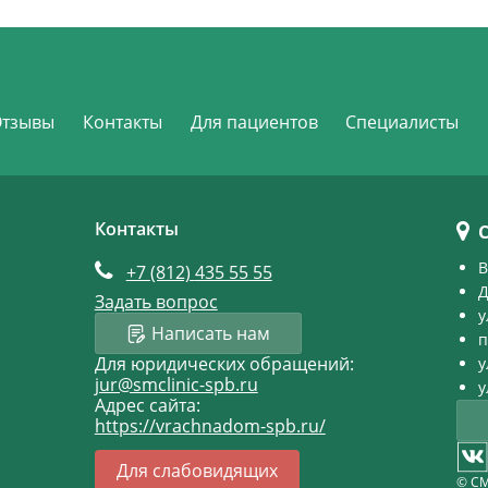
Отзывы
Контакты
Для пациентов
Специалисты
Контакты
В
+7 (812)
435 55 55
Д
Задать вопрос
у
Написать нам
п
Для юридических обращений:
у
jur@smclinic-spb.ru
у
Адрес сайта:
https://vrachnadom-spb.ru/
Для слабовидящих
© СМ