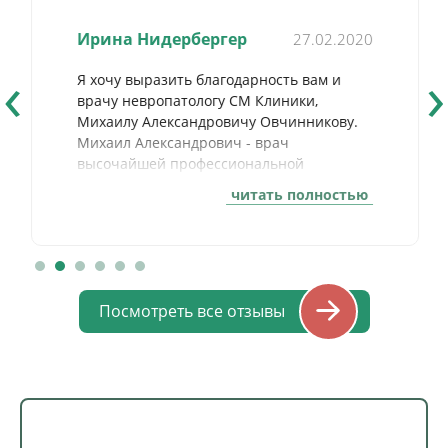
Ирина Нидербергер
27.02.2020
‹
›
Я хочу выразить благодарность вам и
врачу невропатологу СМ Клиники,
Михаилу Александровичу Овчинникову.
Михаил Александрович - врач
высочайшей профессиональной
компетенции, в чем мы убедились, когда
читать полностью
мой отец (возраст 88 лет) тяжело заболел
в связи с невралгическими
последствиями инфекции. Согласитесь,
пациенты этого возраста обычно не
пользуются особым вниманием, они
Посмотреть все отзывы
трудные клиенты. С первого дня лечения
моего отца (на дому), доктор Овчинников
стал по-настоящему ведущим врачом
среди нескольких задействованных
специалистов СМ Клиники. Более того, он
стал настоящей опорой нашей семье и
грамотно, компетентно и тактично