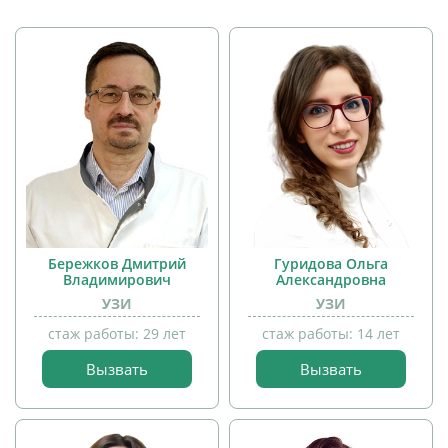
Бережков Дмитрий
Гуридова Ольга
Владимирович
Александровна
УЗИ
УЗИ
стаж работы: 29 лет
стаж работы: 14 лет
Вызвать
Вызвать
прием
прием
детей
детей