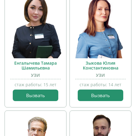
Енгалычева Тамара
Зыкова Юлия
Шамильевна
Константиновна
УЗИ
УЗИ
стаж работы: 15 лет
стаж работы: 14 лет
Вызвать
Вызвать
прием
прием
детей
детей