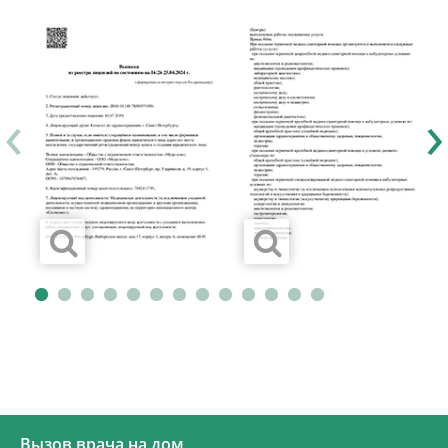
нас предпринять определенные
действия, которые спасли моему отцу
жизнь. Михаил Александрович верит в
пациента и вселяет эту веру в нас. Как бы
ни сложилась ситуация в будущем, моя
‹
›
семья всегда с глубокой благодарностью
будет помнить о прекрасной
медицинской помощи, профессиональном
подходе, и главное человеческой
поддержке доктора Овчинникова,
которую трудно переоценить. Мне
хочется, чтобы руководство СМ Клиники
знало о высочайшей профессиональной
компетенции, лидерских качествах, и об
искреннем участии в жизни пациентов и
их семьей, которую проявил врач
невропатолог вашей Клиники, Михаил
Александрович Овчинников. Спасибо ему
и вам, от всего сердца.
Вызов врача на дом