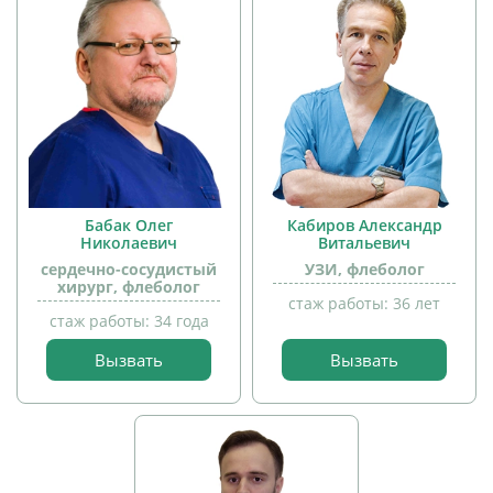
Бабак Олег
Кабиров Александр
Николаевич
Витальевич
сердечно-сосудистый
УЗИ, флеболог
хирург, флеболог
стаж работы: 36 лет
стаж работы: 34 года
Вызвать
Вызвать
прием
прием
детей
детей