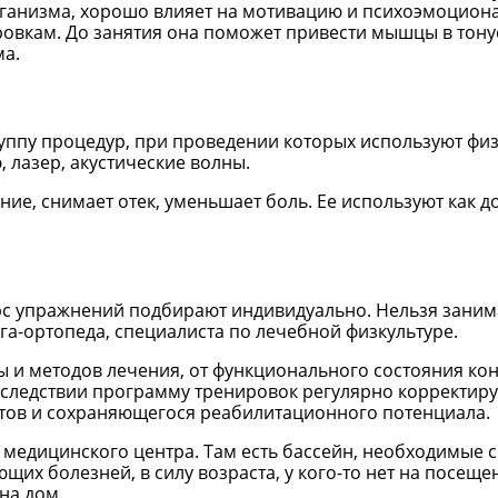
ганизма, хорошо влияет на мотивацию и психоэмоцион
ровкам. До занятия она поможет привести мышцы в тонус
ма.
ппу процедур, при проведении которых используют физи
, лазер, акустические волны.
е, снимает отек, уменьшает боль. Ее используют как д
с упражнений подбирают индивидуально. Нельзя занима
га-ортопеда, специалиста по лечебной физкультуре.
ы и методов лечения, от функционального состояния ко
следствии программу тренировок регулярно корректирую
атов и сохраняющегося реабилитационного потенциала.
 медицинского центра. Там есть бассейн, необходимые 
щих болезней, в силу возраста, у кого-то нет на посещ
на дом.