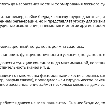
вплоть до несрастания кости и формирования ложного су
и, например, шейки бедра, человеку трудно двигаться, 
лением регенерации, но и представляет угрозу для жизни
судистые осложнения, пневмония и многие другие проб
лизационный, когда кость должна срастись.
тановить функцию конечности в условиях, когда кость е
 довести функцию конечности до максимальной, восстан
вительность тканей и т. д.
зависит от множества факторов: какие кости сломаны, ка
 разрыв связок), проводилось ли хирургическое лечени
олное восстановление займет несколько месяцев, даже е
ребуется далеко не всем пациентам. Она необходима, т