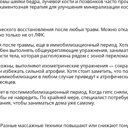
омы шейки бедра, лучевой кости и позвонков часто прои
каментозная терапия для улучшения минерализации кос
еского восстановления после любых травм. Можно отка
о только не от ЛФК.
 после травмы, еще в иммобилизационный период. Хоть
обен выполнять общеукрепляющие упражнения, занимат
ти тела, которая расположена рядом с зоной перелома
зможны, выполняют изометрические упражнения — сокр
избежать сильной атрофии. Хотя стоит заметить, что п
иммобилизации в любом случае приведут к атрофическ
есяцев.
 в постиммобилизационный период. Когда гипс сняли, 
обы не навредить. По крайней мере, специалист потребу
ания, чтобы заниматься дома уже самому.
ь. Разные массажные техники повышают или снижают то