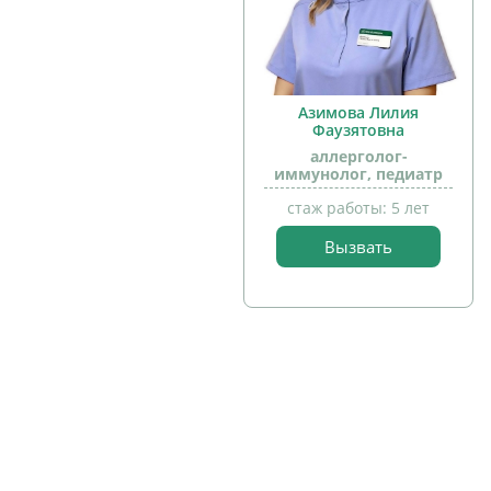
Азимова Лилия
прием
Фаузятовна
детей
аллерголог-
иммунолог, педиатр
стаж работы: 5 лет
Вызвать