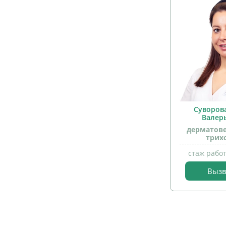
Суворов
Валер
дерматове
трих
стаж работ
Вызв
прием
детей