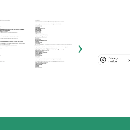
›
Privacy
notice