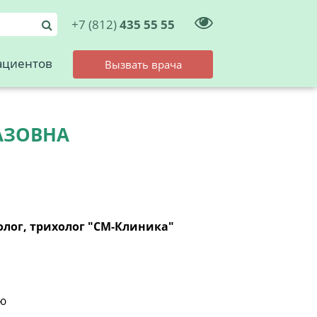
+7 (812)
435 55 55
ациентов
Вызвать врача
АЗОВНА
олог, трихолог "СМ-Клиника"
ию