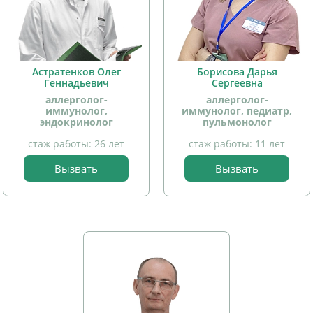
Астратенков Олег
Борисова Дарья
Геннадьевич
Сергеевна
аллерголог-
аллерголог-
иммунолог,
иммунолог, педиатр,
эндокринолог
пульмонолог
стаж работы: 26 лет
стаж работы: 11 лет
Вызвать
Вызвать
прием
прием
детей
детей