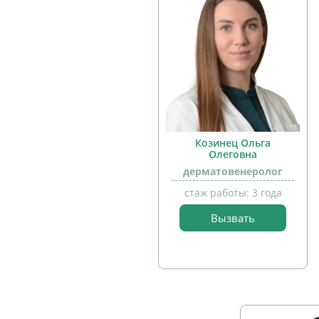
Козинец Ольга
Олеговна
дерматовенеролог
стаж работы: 3 года
Вызвать
прием
детей