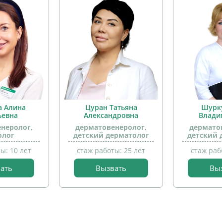
а Алина
Цуран Татьяна
Шурк
ьевна
Александровна
Влади
неролог,
дерматовенеролог,
дермато
олог
детский дерматолог
детский 
ы: 10 лет
стаж работы: 25 лет
стаж раб
прием
ать
Вызвать
Вы
детей
прием
детей