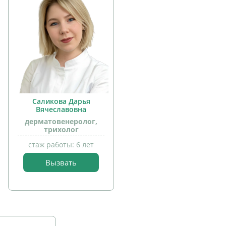
Саликова Дарья
Вячеславовна
дерматовенеролог,
трихолог
стаж работы: 6 лет
Вызвать
прием
детей