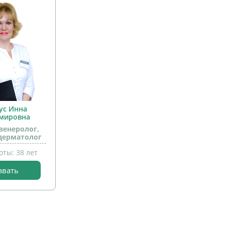
ус Инна
мировна
венеролог,
дерматолог
оты: 38 лет
звать