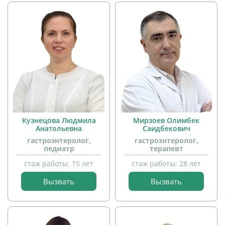
Кузнецова Людмила
Мирзоев Олимбек
Анатольевна
Саидбекович
гастроэнтеролог,
гастроэнтеролог,
прием
педиатр
терапевт
детей
стаж работы: 15 лет
стаж работы: 28 лет
Вызвать
Вызвать
прием
детей