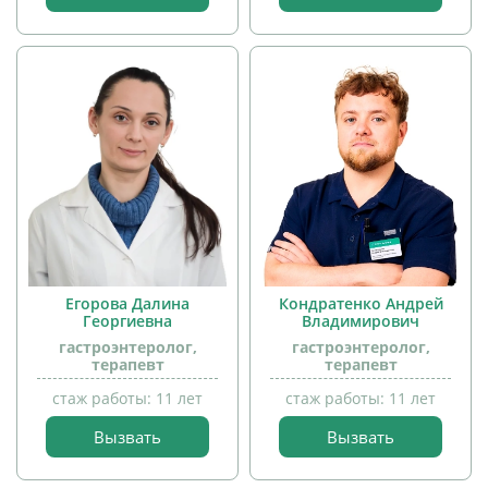
прием
детей
Егорова Далина
Кондратенко Андрей
прием
Георгиевна
Владимирович
детей
гастроэнтеролог,
гастроэнтеролог,
терапевт
терапевт
стаж работы: 11 лет
стаж работы: 11 лет
прием
Вызвать
Вызвать
детей