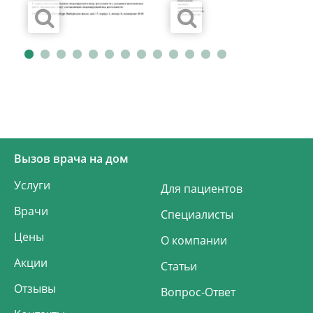
хочется, чтобы руководство СМ Клиники
знало о высочайшей профессиональной
компетенции, лидерских качествах, и об
искреннем участии в жизни пациентов и
их семьей, которую проявил врач
невропатолог вашей Клиники, Михаил
Александрович Овчинников. Спасибо ему
и вам, от всего сердца.
Вызов врача на дом
Услуги
Для пациентов
Врачи
Специалисты
Цены
О компании
Акции
Статьи
Отзывы
Вопрос-Ответ