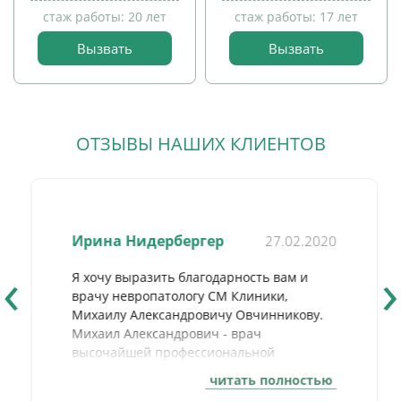
стаж работы: 20 лет
стаж работы: 17 лет
прием
Вызвать
Вызвать
прием
детей
детей
ОТЗЫВЫ НАШИХ КЛИЕНТОВ
Ирина Нидербергер
27.02.2020
‹
›
Я хочу выразить благодарность вам и
врачу невропатологу СМ Клиники,
Михаилу Александровичу Овчинникову.
Михаил Александрович - врач
высочайшей профессиональной
компетенции, в чем мы убедились, когда
читать полностью
мой отец (возраст 88 лет) тяжело заболел