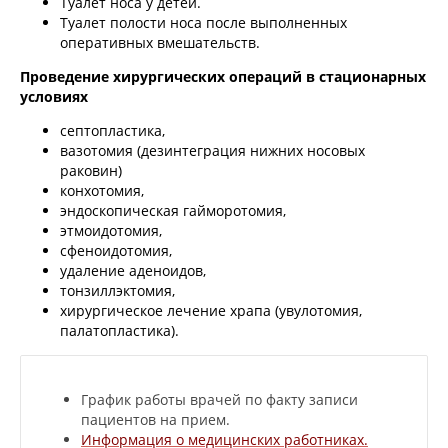
Туалет носа у детей.
Туалет полости носа после выполненных
оперативных вмешательств.
Проведение хирургических операций в стационарных
условиях
септопластика,
вазотомия (дезинтеграция нижних носовых
раковин)
конхотомия,
эндоскопическая гайморотомия,
этмоидотомия,
сфеноидотомия,
удаление аденоидов,
тонзиллэктомия,
хирургическое лечение храпа (увулотомия,
палатопластика).
График работы врачей по факту записи
пациентов на прием.
Информация о медицинских работниках.