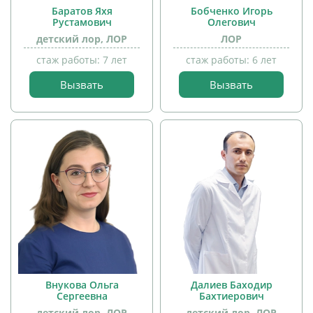
Баратов Яхя
Бобченко Игорь
Рустамович
Олегович
детский лор, ЛОР
ЛОР
стаж работы: 7 лет
стаж работы: 6 лет
Вызвать
Вызвать
прием
прием
детей
детей
Внукова Ольга
Далиев Баходир
Сергеевна
Бахтиерович
детский лор, ЛОР
детский лор, ЛОР