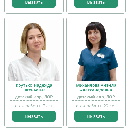
Вызвать
Вызвать
прием
прием
детей
детей
Крутько Надежда
Михайлова Анжела
Евгеньевна
Александровна
детский лор, ЛОР
детский лор, ЛОР
стаж работы: 7 лет
стаж работы: 29 лет
прием
Вызвать
Вызвать
детей
прием