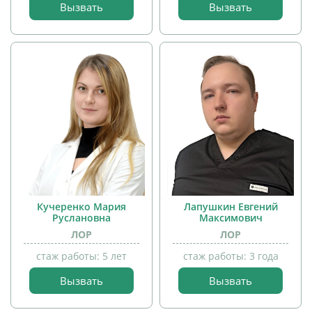
Вызвать
Вызвать
детей
прием
детей
Кучеренко Мария
Лапушкин Евгений
Руслановна
Максимович
ЛОР
ЛОР
стаж работы: 5 лет
стаж работы: 3 года
прием
детей
Вызвать
Вызвать
прием