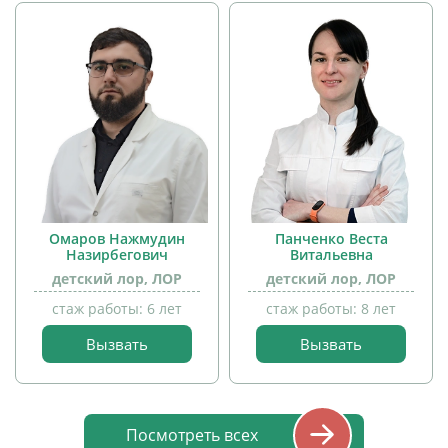
детей
Омаров Нажмудин
Панченко Веста
Назирбегович
Витальевна
детский лор, ЛОР
детский лор, ЛОР
прием
детей
стаж работы: 6 лет
стаж работы: 8 лет
Вызвать
Вызвать
прием
детей
Посмотреть всех