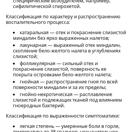
специфическим возбудителем, например,
сифилитической спирохетой.
Классификация по характеру и распространению
воспалительного процесса:
катаральная — отек и покраснение слизистой
миндалин без ярко выраженных налетов;
лакунарная — выраженный отек миндалин,
скопление бело-желтого налета в углублениях
слизистой;
фолликулярная — сильный отек и
покраснение слизистой, поверхность ее
покрыта островками бело-желтого налета;
гнойная — распространение гноя по всей
поверхности миндалин и за их пределы;
гнойно-некротическая — расплавление
слизистой и подлежащих тканей под влиянием
гноеродных бактерий.
Классификация по выраженности симптоматики:
легкая степень — умеренные боли в горле,
температура до 38 градусов, незначительное