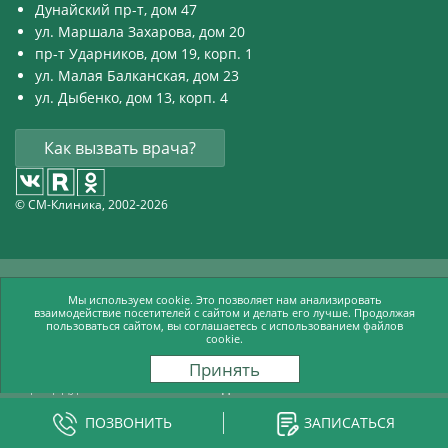
Дунайский пр-т, дом 47
ул. Маршала Захарова, дом 20
пр-т Ударников, дом 19, корп. 1
ул. Малая Балканская, дом 23
ул. Дыбенко, дом 13, корп. 4
Как вызвать врача?
© СМ-Клиника, 2002-2026
ООО «Меди Здрав» на ул. Дыбенко, д. 13 к. 4
Мы используем cookie. Это позволяет нам анализировать
взаимодействие посетителей с сайтом и делать его лучше. Продолжая
Лицензия Л041-01148-78/00650972 от 12.05.2023
пользоваться сайтом, вы соглашаетесь с использованием файлов
cookie.
Работает
с 09:00 до 22:00
ежедневно
Травмпункт работает
с 09:00 до 22:00
Принять
Процедурный кабинет
с 07:00 до 22:30
Забор анализов
с 07:00 до 22:30
ПОЗВОНИТЬ
ЗАПИСАТЬСЯ