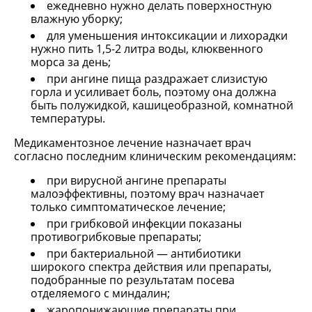
ежедневно нужно делать поверхностную
влажную уборку;
для уменьшения интоксикации и лихорадки
нужно пить 1,5-2 литра воды, клюквенного
морса за день;
при ангине пища раздражает слизистую
горла и усиливает боль, поэтому она должна
быть полужидкой, кашицеобразной, комнатной
температуры.
Медикаментозное лечение назначает врач
согласно последним клиническим рекомендациям:
при вирусной ангине препараты
малоэффективны, поэтому врач назначает
только симптоматическое лечение;
при грибковой инфекции показаны
противогрибковые препараты;
при бактериальной — антибиотики
широкого спектра действия или препараты,
подобранные по результатам посева
отделяемого с миндалин;
жаропонижающие препараты при