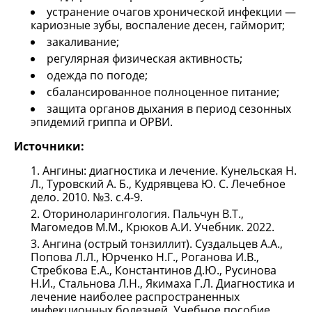
устранение очагов хронической инфекции —
кариозные зубы, воспаление десен, гайморит;
закаливание;
регулярная физическая активность;
одежда по погоде;
сбалансированное полноценное питание;
защита органов дыхания в период сезонных
эпидемий гриппа и ОРВИ.
Источники:
Ангины: диагностика и лечение. Кунельская Н.
Л., Туровский А. Б., Кудрявцева Ю. С. Лечебное
дело. 2010. №3. с.4-9.
Оториноларингология. Пальчун В.Т.,
Магомедов М.М., Крюков А.И. Учебник. 2022.
Ангина (острый тонзиллит). Суздальцев А.А.,
Попова Л.Л., Юрченко Н.Г., Роганова И.В.,
Стребкова Е.А., Константинов Д.Ю., Русинова
Н.И., Стальнова Л.Н., Якимаха Г.Л. Диагностика и
лечение наиболее распространенных
инфекционных болезней. Учебное пособие.