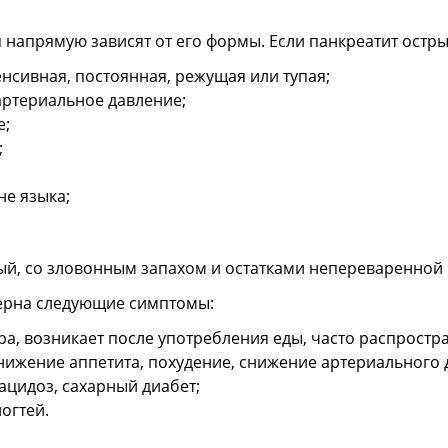
апрямую зависят от его формы. Если панкреатит острый
нсивная, постоянная, режущая или тупая;
артериальное давление;
е;
;
не языка;
тый, со зловонным запахом и остатками непереваренной
терна следующие симптомы:
, возникает после употребления еды, часто распростра
нижение аппетита, похудение, снижение артериального 
цидоз, сахарный диабет;
ногтей.