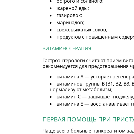
острого и соленого;
жареной еды;
газировок;
маринадов;
свежевыжатых соков;
продуктов с повышенным содержа
ВИТАМИНОТЕРАПИЯ
Гастроэнтерологи считают прием вита
рекомендуется для предотвращения чр
витамина А — ускоряет регенер
витаминов группы В (В1, В2, В3,
нормализуют метаболизм;
витамин С — защищает поджелуд
витамина Е — восстанавливает п
ПЕРВАЯ ПОМОЩЬ ПРИ ПРИСТ
Чаще всего больные панкреатитом зад