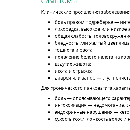
СИМПТОМЫ
Клинические проявления заболевания н
боль правом подреберье — инте
лихорадка, высокое или низкое 
общая слабость, головокружени
бледность или желтый цвет лица
тошнота и рвота;
появление белого налета на кор
вздутие живота;
икота и отрыжка;
диарея или запор — стул пенис
Для хронического панкреатита харак
боль — опоясывающего характера
интоксикация — недомогание, с
эндокринные нарушения — кетоа
сухость кожи, ломкость волос и 