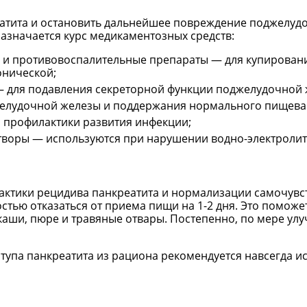
атита и остановить дальнейшее повреждение поджелудо
назначается курс медикаментозных средств:
 и противовоспалительные препараты — для купировани
онической;
 для подавления секреторной функции поджелудочной 
желудочной железы и поддержания нормального пищева
и профилактики развития инфекции;
творы — используются при нарушении водно-электролит
ктики рецидива панкреатита и нормализации самочувст
стью отказаться от приема пищи на 1-2 дня. Это поможе
каши, пюре и травяные отвары. Постепенно, по мере ул
упа панкреатита из рациона рекомендуется навсегда и