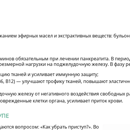
нием эфирных масел и экстрактивных веществ: бульоны,
минов обязательным при лечении панкреатита. В перио
езмерной нагрузки на поджелудочную железу. В фазу р
ацию тканей и усиливает иммунную защиту;
 В6, В12) — улучшают трофику тканей, повышают эластич
очную железу от негативного воздействия свободных р
оврежденные клетки органа, усиливает приток крови.
УПЕ
аются вопросом: «Как убрать приступ?». Во