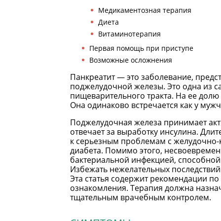
Медикаментозная терапия
Диета
Витаминотерапия
Первая помощь при приступе
Возможные осложнения
Панкреатит — это заболевание, пред
поджелудочной железы. Это одна из 
пищеварительного тракта. На ее долю
Она одинаково встречается как у мужч
Поджелудочная железа принимает акти
отвечает за выработку инсулина. Дли
к серьезным проблемам с желудочно-
диабета. Помимо этого, несвоевремен
бактериальной инфекцией, способной 
Избежать нежелательных последствий
Эта статья содержит рекомендации п
ознакомления. Терапия должна назнач
тщательным врачебным контролем.