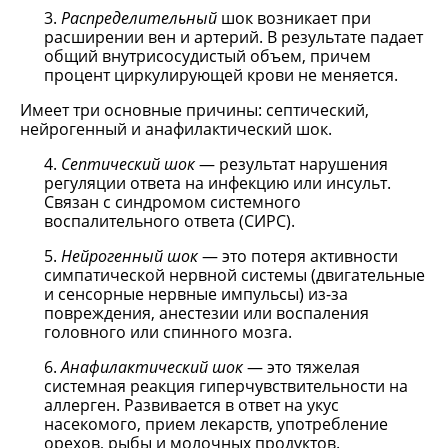
Распределительный
шок возникает при
расширении вен и артерий. В результате падает
общий внутрисосудистый объем, причем
процент циркулирующей крови не меняется.
Имеет три основные причины: септический,
нейрогенный и анафилактический шок.
Септический шок
— результат нарушения
регуляции ответа на инфекцию или инсульт.
Связан с синдромом системного
воспалительного ответа (СИРС).
Нейрогенный шок
— это потеря активности
симпатической нервной системы (двигательные
и сенсорные нервные импульсы) из-за
повреждения, анестезии или воспаления
головного или спинного мозга.
Анафилактический шок
— это тяжелая
системная реакция гиперчувствительности на
аллерген. Развивается в ответ на укус
насекомого, прием лекарств, употребление
орехов, рыбы и молочных продуктов.