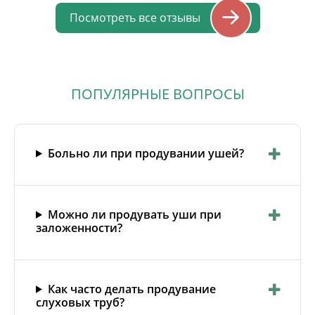
Спасибо Вам большое! От души желаем
Посмотреть все отзывы
Вам, Максим Викторович, всего самого
доброго, крепкого здоровья и
благополучия! Семья Басовых
ПОПУЛЯРНЫЕ ВОПРОСЫ
Больно ли при продувании ушей?
Можно ли продувать уши при
заложенности?
Как часто делать продувание
слуховых труб?