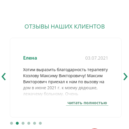
ОТЗЫВЫ НАШИХ КЛИЕНТОВ
Елена
03.07.2021
‹
›
Хотим выразить благодарность терапевту
Козлову Максиму Викторовичу! Максим
Викторович приехал к нам по вызову на
дом в июне 2021 г. к моему дядюшке,
лежачему больному. Очень
внимательный подход и осмотр
читать полностью
пациента; вдумчивые и практичные
советы по уходу и лечению. Чувствуется
богатый профессиональный опыт. И
самое главное - человеческое участие.