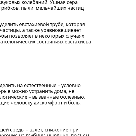
звуковых колебаний. Ушная сера
грибков, пыли, мельчайших частиц
делить евстахиевой трубе, которая
частицы, а также уравновешивает
бы позволяет в некоторых случаях
патологических состояниях евстахиева
делить на естественные – условно
рые можно устранить дома, не
логические – вызванные болезнью,
щие человеку дискомфорт и боль,
ей среды – взлет, снижение при
ружение на глубину, ныряние, подъем