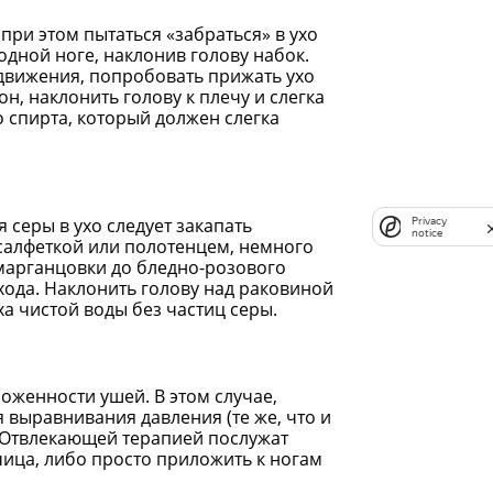
при этом пытаться «забраться» в ухо
одной ноге, наклонив голову набок.
 движения, попробовать прижать ухо
н, наклонить голову к плечу и слегка
о спирта, который должен слегка
 серы в ухо следует закапать
Privacy
notice
салфеткой или полотенцем, немного
 марганцовки до бледно-розового
хода. Наклонить голову над раковиной
ха чистой воды без частиц серы.
оженности ушей. В этом случае,
 выравнивания давления (те же, что и
. Отвлекающей терапией послужат
чица, либо просто приложить к ногам