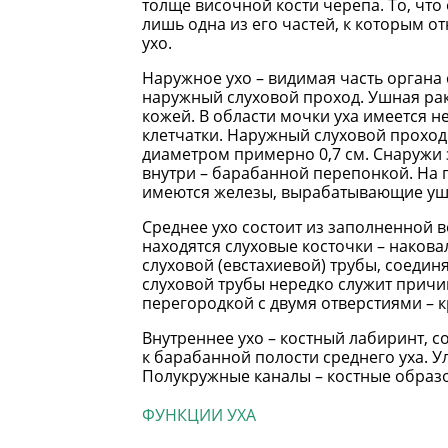
толще височной кости черепа. То, что
лишь одна из его частей, к которым о
ухо.
Наружное ухо – видимая часть органа 
наружный слуховой проход. Ушная ра
кожей. В области мочки уха имеется
клетчатки. Наружный слуховой проход 
диаметром примерно 0,7 см. Снаружи 
внутри – барабанной перепонкой. На 
имеются железы, вырабатывающие уш
Среднее ухо состоит из заполненной 
находятся слуховые косточки – накова
слуховой (евстахиевой) трубы, соед
слуховой трубы нередко служит причи
перегородкой с двумя отверстиями – к
Внутреннее ухо – костный лабиринт, с
к барабанной полости среднего уха. 
Полукружные каналы – костные образ
ФУНКЦИИ УХА