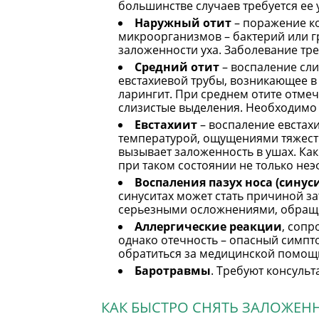
большинстве случаев требуется ее 
Наружный отит
– поражение ко
микроорганизмов – бактерий или г
заложенности уха. Заболевание тре
Средний отит
– воспаление сл
евстахиевой трубы, возникающее в 
ларингит. При среднем отите отмеч
слизистые выделения. Необходимо 
Евстахиит
– воспаление евстахи
температурой, ощущениями тяжести
вызывает заложенность в ушах. Как
при таком состоянии не только неэ
Воспаления пазух носа (синус
синуситах может стать причиной з
серьезными осложнениями, обраще
Аллергические реакции
, соп
однако отечность – опасный симпто
обратиться за медицинской помощ
Баротравмы
. Требуют консульт
КАК БЫСТРО СНЯТЬ ЗАЛОЖЕН