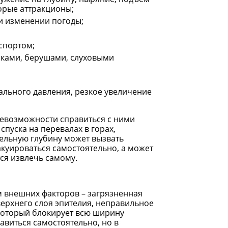
торые аттракционы;
и изменении погоды;
спортом;
никами, берушами, слуховыми
ального давления, резкое увеличение
невозможности справиться с ними
спуска на перевалах в горах,
тельную глубину может вызвать
акуироваться самостоятельно, а может
ся извлечь самому.
м внешних факторов – загрязненная
рхнего слоя эпителия, неправильное
 который блокирует всю ширину
авиться самостоятельно, но в