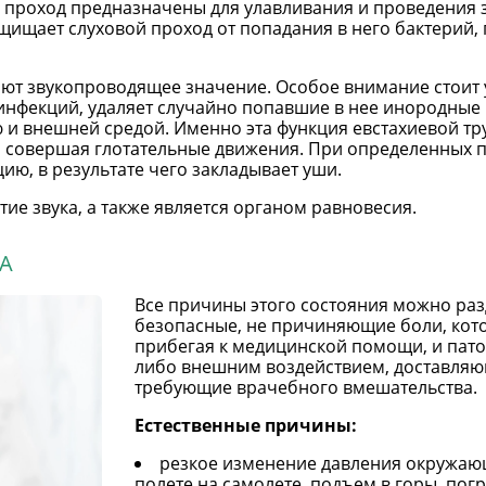
 проход предназначены для улавливания и проведения 
щает слуховой проход от попадания в него бактерий, 
яют звукопроводящее значение. Особое внимание стоит у
нфекций, удаляет случайно попавшие в нее инородные 
и внешней средой. Именно эта функция евстахиевой тру
ли совершая глотательные движения. При определенных 
ию, в результате чего закладывает уши.
ие звука, а также является органом равновесия.
А
Все причины этого состояния можно раз
безопасные, не причиняющие боли, кото
прибегая к медицинской помощи, и пато
либо внешним воздействием, доставляю
требующие врачебного вмешательства.
Естественные причины:
резкое изменение давления окружающ
полете на самолете, подъем в горы, пог