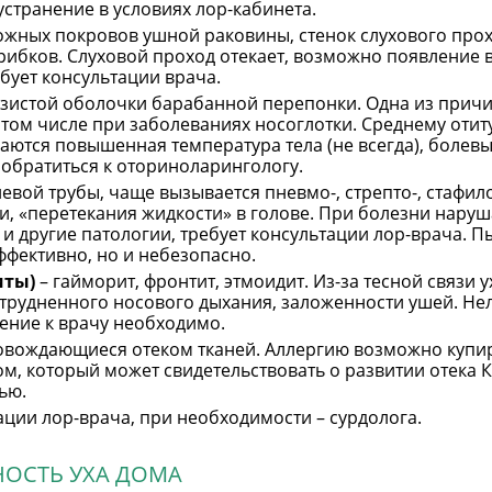
устранение в условиях лор-кабинета.
жных покровов ушной раковины, стенок слухового прохо
рибков. Слуховой проход отекает, возможно появление в
бует консультации врача.
изистой оболочки барабанной перепонки. Одна из прич
том числе при заболеваниях носоглотки. Среднему отиту
аются повышенная температура тела (не всегда), болев
обратиться к оториноларингологу.
евой трубы, чаще вызывается пневмо-, стрепто-, стафил
, «перетекания жидкости» в голове. При болезни наруша
 и другие патологии, требует консультации лор-врача. П
ффективно, но и небезопасно.
иты)
– гайморит, фронтит, этмоидит. Из-за тесной связи 
атрудненного носового дыхания, заложенности ушей. Не
ние к врачу необходимо.
ровождающиеся отеком тканей. Аллергию возможно купи
м, который может свидетельствовать о развитии отека 
ью.
ации лор-врача, при необходимости – сурдолога.
НОСТЬ УХА ДОМА