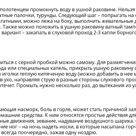
 полотенцем промокнуть воду в ушной раковине. Нельзя 
тные палочки, турунды. Следующий шаг – попрыгать на 
льтатными, можно лежа на боку, выполнить жевательные
у. Также можно положить в ушную раковину ватный тампо
 вариант – закапать в слуховой проход 2-3 капли борног
иться с серной пробкой можно самому. Для размягчения
ода или специальных капель, прикрыть ушную раковину 
з иголки теплую кипяченую воду (можно добавить в нее
в ухо, направляя струю в разные стороны слухового про
ытечет. Промыть нужно несколько раз, до вытекания из у
ающая насморк, боль в горле, может стать причиной зал
машние средства. К ним относятся простые действия для
льные движения, зевание, надувание воздушного шарика
ие ног – на ночь надеть носки, в которые насыпана гор
 всегда поочередно, зажав одну ноздрю.