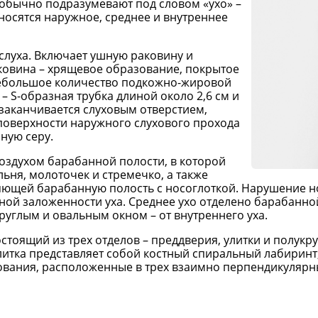
 обычно подразумевают под словом «ухо» –
тносятся наружное, среднее и внутреннее
слуха. Включает ушную раковину и
ковина – хрящевое образование, покрытое
 небольшое количество подкожно-жировой
– S-образная трубка длиной около 2,6 см и
заканчивается слуховым отверстием,
поверхности наружного слухового прохода
ную серу.
воздухом барабанной полости, в которой
льня, молоточек и стремечко, а также
иняющей барабанную полость с носоглоткой. Нарушение
ной заложенности уха. Среднее ухо отделено барабанно
руглым и овальным окном – от внутреннего уха.
остоящий из трех отделов – преддверия, улитки и полук
Улитка представляет собой костный спиральный лабирин
ования, расположенные в трех взаимно перпендикулярны