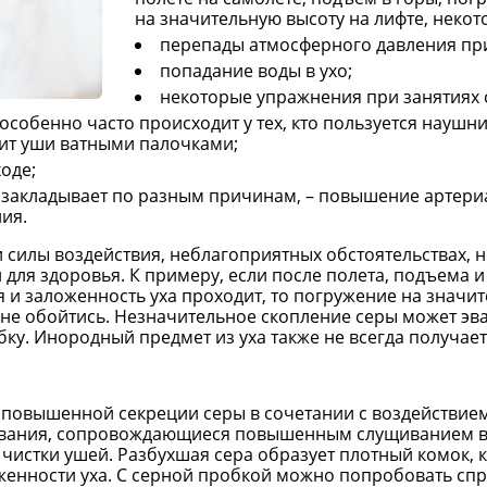
на значительную высоту на лифте, неко
перепады атмосферного давления пр
попадание воды в ухо;
некоторые упражнения при занятиях 
особенно часто происходит у тех, кто пользуется науш
ит уши ватными палочками;
оде;
 закладывает по разным причинам, – повышение артери
ия.
силы воздействия, неблагоприятных обстоятельствах, 
для здоровья. К примеру, если после полета, подъема и 
 и заложенность уха проходит, то погружение на значи
 не обойтись. Незначительное скопление серы может эв
ку. Инородный предмет из уха также не всегда получает
 повышенной секреции серы в сочетании с воздействие
вания, сопровождающиеся повышенным слущиванием ве
 чистки ушей. Разбухшая сера образует плотный комок,
женности уха. С серной пробкой можно попробовать спр