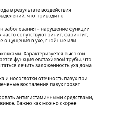
да в результате воздействия
ыделений, что приводит к
ин заболевания – нарушение функции
 часто сопутствуют ринит, фарингит,
ые ощущения в ухе, гнойные или
ококками. Характеризуется высокой
ется функция евстахиевой трубы, что
ытаться лечить заложенность уха дома
уха и носоглотки отечность пазух при
леченые воспаления пазух грозят
ровать антигистаминными средствами,
Квинке. Важно как можно скорее