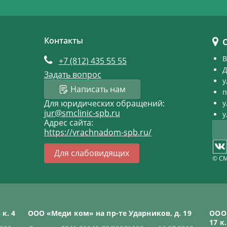
Контакты
В
+7 (812)
435 55 55
Д
Задать вопрос
у
Написать нам
п
Для юридических обращений:
у
jur@smclinic-spb.ru
у
Адрес сайта:
https://vrachnadom-spb.ru/
Для слабовидящих
© СМ
к. 4
ООО «Меди ком» на пр-те Ударников, д. 19
ООО 
17 к.