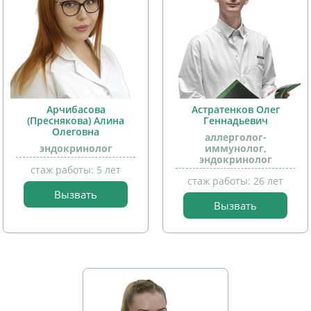
Арчибасова
Астратенков Олег
(Преснякова) Алина
Геннадьевич
Олеговна
аллерголог-
эндокринолог
иммунолог,
эндокринолог
стаж работы: 5 лет
стаж работы: 26 лет
Вызвать
Вызвать
прием
прием
детей
детей