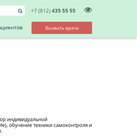
+7 (812)
435 55 55
ациентов
Вызвать врача
дбор индивидуальной
yle), обучение техники самоконтроля и
.