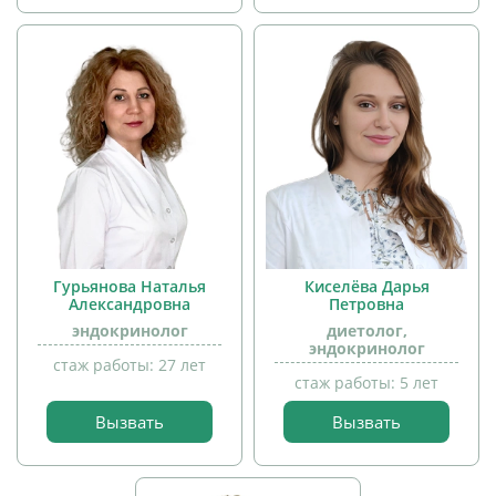
Гурьянова Наталья
Киселёва Дарья
Александровна
Петровна
эндокринолог
диетолог,
эндокринолог
стаж работы: 27 лет
стаж работы: 5 лет
Вызвать
Вызвать
прием
прием
детей
детей