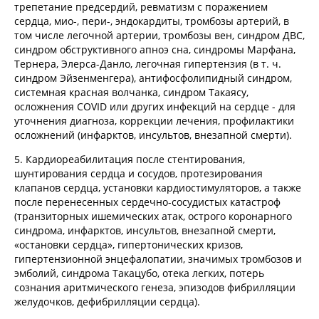
трепетание предсердий, ревматизм с поражением
сердца, мио-, пери-, эндокардиты, тромбозы артерий, в
том числе легочной артерии, тромбозы вен, синдром ДВС,
синдром обструктивного апноэ сна, синдромы Марфана,
Тернера, Элерса-Данло, легочная гипертензия (в т. ч.
синдром Эйзенменгера), антифосфолипидный синдром,
системная красная волчанка, синдром Такаясу,
осложнения COVID или других инфекций на сердце - для
уточнения диагноза, коррекции лечения, профилактики
осложнений (инфарктов, инсультов, внезапной смерти).
5. Кардиореабилитация после стентирования,
шунтирования сердца и сосудов, протезирования
клапанов сердца, установки кардиостимуляторов, а также
после перенесенных сердечно-сосудистых катастроф
(транзиторных ишемических атак, острого коронарного
синдрома, инфарктов, инсультов, внезапной смерти,
«остановки сердца», гипертонических кризов,
гипертензионной энцефалопатии, значимых тромбозов и
эмболий, синдрома Такацубо, отека легких, потерь
сознания аритмического генеза, эпизодов фибрилляции
желудочков, дефибрилляции сердца).