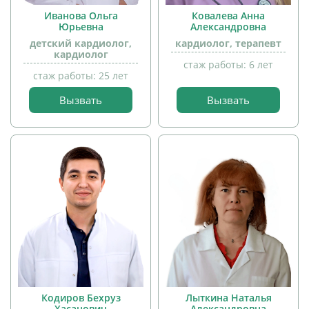
Иванова Ольга
Ковалева Анна
Юрьевна
Александровна
детский кардиолог,
кардиолог, терапевт
кардиолог
стаж работы: 6 лет
стаж работы: 25 лет
прием
Вызвать
Вызвать
детей
прием
детей
Кодиров Бехруз
Лыткина Наталья
Хасанович
Александровна