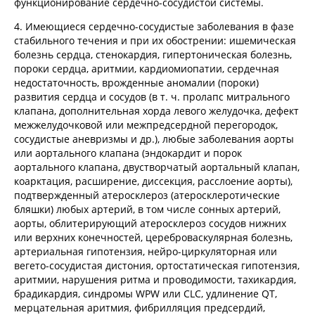
функционирование сердечно-сосудистой системы.
4. Имеющиеся сердечно-сосудистые заболевания в фазе
стабильного течения и при их обострении: ишемическая
болезнь сердца, стенокардия, гипертоническая болезнь,
пороки сердца, аритмии, кардиомиопатии, сердечная
недостаточность, врожденные аномалии (пороки)
развития сердца и сосудов (в т. ч. пролапс митрального
клапана, дополнительная хорда левого желудочка, дефект
межжелудочковой или межпредсердной перегородок,
сосудистые аневризмы и др.), любые заболевания аорты
или аортального клапана (эндокардит и порок
аортального клапана, двустворчатый аортальный клапан,
коарктация, расширение, диссекция, расслоение аорты),
подтвержденный атеросклероз (атеросклеротические
бляшки) любых артерий, в том числе сонных артерий,
аорты, облитерирующий атеросклероз сосудов нижних
или верхних конечностей, цереброваскулярная болезнь,
артериальная гипотензия, нейро-циркуляторная или
вегето-сосудистая дистония, ортостатическая гипотензия,
аритмии, нарушения ритма и проводимости, тахикардия,
брадикардия, синдромы WPW или CLC, удлинение QT,
мерцательная аритмия, фибрилляция предсердий,