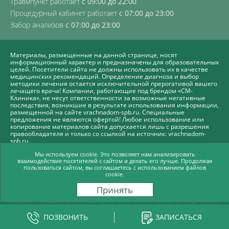
Травмпункт работает
с 09:00 до 22:00
Процедурный кабинет работает
с 07:00 до 23:00
Забор анализов
с 07:00 до 23:00
Материалы, размещенные на данной странице, носят
информационный характер и предназначены для образовательных
целей. Посетители сайта не должны использовать их в качестве
медицинских рекомендаций. Определение диагноза и выбор
методики лечения остается исключительной прерогативой вашего
лечащего врача! Компании, работающие под брендом «СМ-
Клиника», не несут ответственности за возможные негативные
последствия, возникшие в результате использования информации,
размещенной на сайте vrachnadom-spb.ru. Специальные
предложения не являются офертой! Любое использование или
копирование материалов сайта допускается лишь с разрешения
правообладателя и только со ссылкой на источник: vrachnadom-
spb.ru.
Политика СМ-Клиника в отношении обработки персональных
Мы используем cookie. Это позволяет нам анализировать
взаимодействие посетителей с сайтом и делать его лучше. Продолжая
данных
пользоваться сайтом, вы соглашаетесь с использованием файлов
Продвижение сайта -
cookie.
Принять
ПОЗВОНИТЬ
ЗАПИСАТЬСЯ