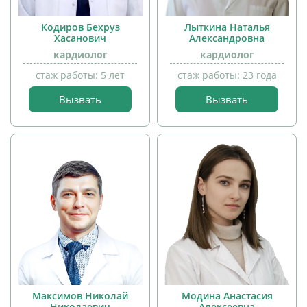
Кодиров Бехруз
Лыткина Наталья
Хасанович
Александровна
кардиолог
кардиолог
прием
прием
стаж работы: 5 лет
стаж работы: 23 года
детей
детей
Вызвать
Вызвать
Максимов Николай
Модина Анастасия
Николаевич
Алексеевна