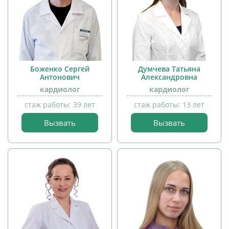
Боженко Сергей
Думчева Татьяна
Антонович
Александровна
кардиолог
кардиолог
стаж работы: 39 лет
стаж работы: 13 лет
Вызвать
Вызвать
прием
прием
детей
детей