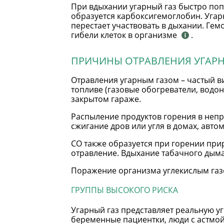
При вдыхании угарный газ быстро поп
образуется карбоксигемоглобин. Угар
перестает участвовать в дыхании. Гемо
гибели клеток в организме
.
ПРИЧИНЫ ОТРАВЛЕНИЯ УГАР
Отравления угарным газом – частый 
топливе (газовые обогреватели, водо
закрытом гараже.
Распыление продуктов горения в неп
сжигание дров или угля в домах, автом
СО также образуется при горении при
отравление. Вдыхание табачного дыма
Поражение организма углекислым газ
ГРУППЫ ВЫСОКОГО РИСКА
Угарный газ представляет реальную у
беременные пациентки, люди с астмо