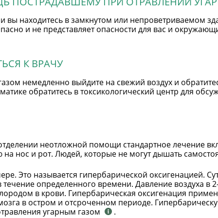
ЩЬ ПОСТРАДАВШЕМУ ПРИ ОТРАВЛЕНИИ УГА
и вы находитесь в замкнутом или непроветриваемом зд
езопасно и не представляет опасности для вас и окружаю
ЬСЯ К ВРАЧУ
азом немедленно выйдите на свежий воздух и обратите
матике обратитесь в токсикологический центр для обс
отделении неотложной помощи стандартное лечение вкл
 на нос и рот. Людей, которые не могут дышать самосто
ре. Это называется гипербарической оксигенацией. Су
 течение определенного времени. Давление воздуха в 2-
слородом в крови. Гипербарическая оксигенация примен
 мозга в остром и отсроченном периоде. Гипербаричес
отравления угарным газом
.