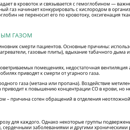
адает в кровоток и связывается с гемоглобином — важ
ный газ начинает конкурировать с кислородом в органи
глобин не переносит его по кровотоку, оксигенация ткан
НЫМ ГАЗОМ
виновник смерти пациентов. Основные причины: исполь
нагреватели, газовые плиты), вдыхание табачного дыма 
роветриваемых помещениях, недостаточная вентиляция 
обилях приводят к смерти от угарного газа.
родного газа (метана или пропана). Воздействие метил
 приводит к повышению концентрации СО в крови, но н
ом – причина сотен обращений в отделения неотложно
грозу для каждого. Однако некоторые группы подвержен
й, сердечными заболеваниями и другими хроническими