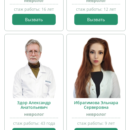
невролог
невролог
детей
стаж работы: 16 лет
стаж работы: 12 лет
Вызвать
Вызвать
прием
детей
Здор Александр
Ибрагимова Эльнара
Анатольевич
Серверовна
невролог
невролог
стаж работы: 43 года
стаж работы: 9 лет