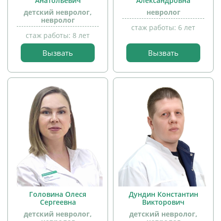
Анатольевич
Александровна
детский невролог,
невролог
невролог
стаж работы: 6 лет
стаж работы: 8 лет
Вызвать
Вызвать
прием
прием
детей
детей
Головина Олеся
Дундин Константин
Сергеевна
Викторович
детский невролог,
детский невролог,
прием