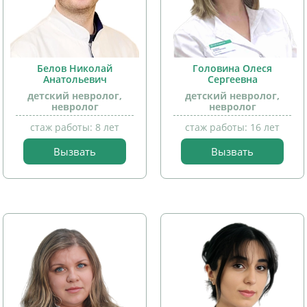
Белов Николай
Головина Олеся
Анатольевич
Сергеевна
детский невролог,
детский невролог,
невролог
невролог
стаж работы: 8 лет
стаж работы: 16 лет
Вызвать
Вызвать
прием
прием
детей
детей