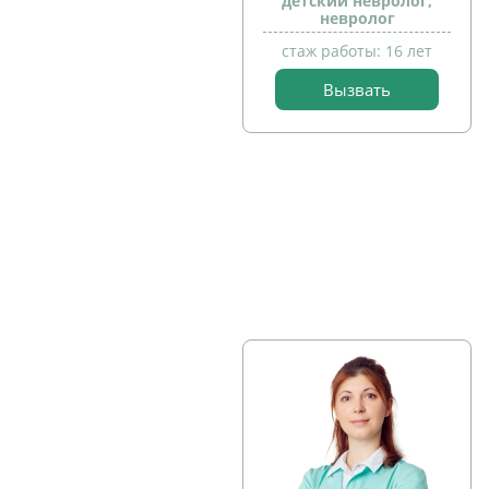
детский невролог,
невролог
стаж работы: 16 лет
Вызвать
прием
детей