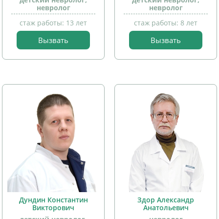
невролог
невролог
стаж работы: 13 лет
стаж работы: 8 лет
Вызвать
Вызвать
прием
прием
детей
детей
Дундин Константин
Здор Александр
Викторович
Анатольевич