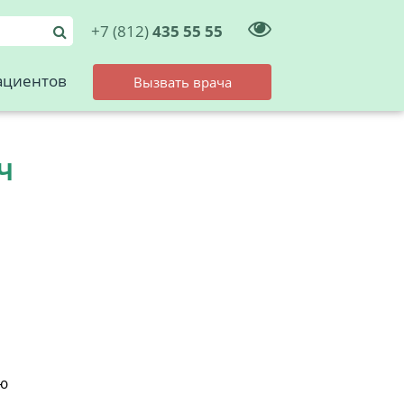
+7 (812)
435 55 55
ациентов
Вызвать врача
Ч
ию