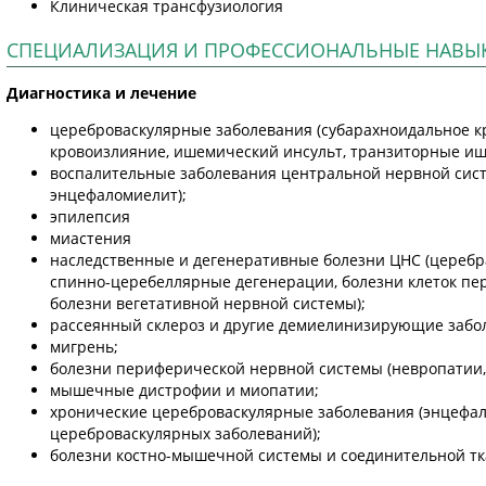
Клиническая трансфузиология
СПЕЦИАЛИЗАЦИЯ И ПРОФЕССИОНАЛЬНЫЕ НАВЫ
Диагностика и лечение
цереброваскулярные заболевания (субарахноидальное к
кровоизлияние, ишемический инсульт, транзиторные иш
воспалительные заболевания центральной нервной сист
энцефаломиелит);
эпилепсия
миастения
наследственные и дегенеративные болезни ЦНС (церебр
спинно-церебеллярные дегенерации, болезни клеток пер
болезни вегетативной нервной системы);
рассеянный склероз и другие демиелинизирующие забо
мигрень;
болезни периферической нервной системы (невропатии,
мышечные дистрофии и миопатии;
хронические цереброваскулярные заболевания (энцефал
цереброваскулярных заболеваний);
болезни костно-мышечной системы и соединительной тка