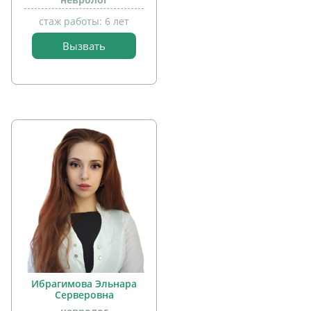
стаж работы: 6 лет
Вызвать
прием
детей
Ибрагимова Эльнара
Серверовна