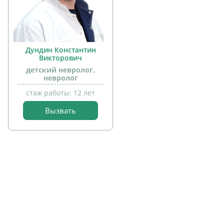
Дундин Константин
Викторович
детский невролог,
прием
невролог
детей
стаж работы: 12 лет
Вызвать