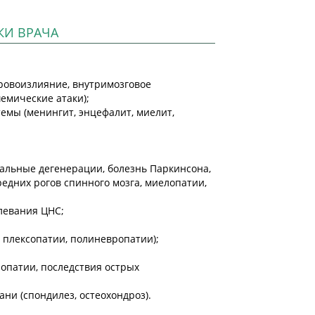
КИ ВРАЧА
ровоизлияние, внутримозговое
емические атаки);
емы (менингит, энцефалит, миелит,
альные дегенерации, болезнь Паркинсона,
едних рогов спинного мозга, миелопатии,
левания ЦНС;
 плексопатии, полиневропатии);
опатии, последствия острых
ни (спондилез, остеохондроз).