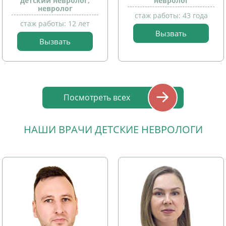
детский невролог,
невролог
прием
невролог
детей
стаж работы: 43 года
стаж работы: 12 лет
Вызвать
Вызвать
прием
детей
Посмотреть всех
НАШИ ВРАЧИ ДЕТСКИЕ НЕВРОЛОГИ