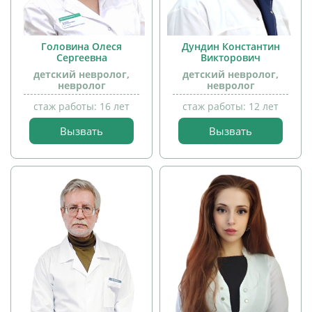
Головина Олеся
Дундин Константин
Сергеевна
Викторович
детский невролог,
детский невролог,
прием
невролог
невролог
детей
стаж работы: 16 лет
стаж работы: 12 лет
Вызвать
Вызвать
прием
детей